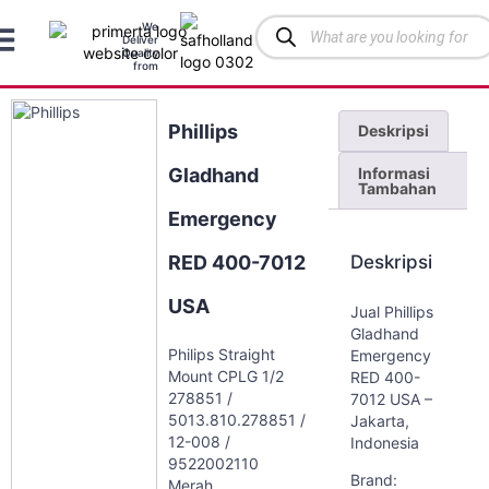
We
Deliver
Quality
from
Phillips
Deskripsi
Informasi
Gladhand
Tambahan
Emergency
Deskripsi
RED 400-7012
USA
Jual Phillips
Gladhand
Philips Straight
Emergency
Mount CPLG 1/2
RED 400-
278851 /
7012 USA –
5013.810.278851 /
Jakarta,
12-008 /
Indonesia
9522002110
Brand:
Merah