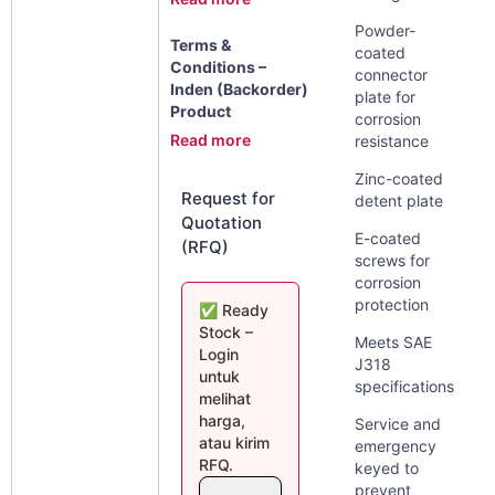
Powder-
Terms &
coated
Conditions –
connector
Inden (Backorder)
plate for
Product
corrosion
Read more
resistance
Zinc-coated
Request for
detent plate
Quotation
E-coated
(RFQ)
screws for
corrosion
protection
✅ Ready
Stock –
Meets SAE
Login
J318
untuk
specifications
melihat
harga,
Service and
atau kirim
emergency
RFQ.
keyed to
prevent