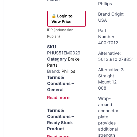
Phillips
Brand Origin:
🔒 Login to
USA
View Price
Part
IDR (Indonesian
Number:
Rupiah)
400-7012
SKU
PHUS51EM0029
Alternative:
Category
Brake
5013.810.278851
Parts
Alternative 2:
Brand:
Phillips
Straight
Terms &
Mount 12-
Conditions –
008
General
Read more
Wrap-
around
Terms &
connector
Conditions –
plate
Ready Stock
provides
Product
additional
strength
Read more