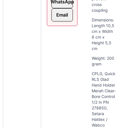
WhatsApp
cross
coupling
Email
Dimensions:
Length 10,5
cm x Width
6 cm x
Height 5,5
cm
Weight: 200
gram
CPLG, Quick
RLS Glad
Hand Holder
Merah Clear-
Bore Control
1/2 In PN
278850,
Setara
Haldex /
Wabco